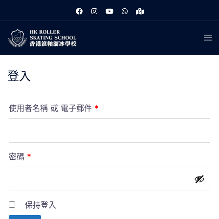
跳
至
主
Tog
要
men
內
容
登入
必
使用者名稱 或 電子郵件
*
填
必
密碼
*
填
保持登入