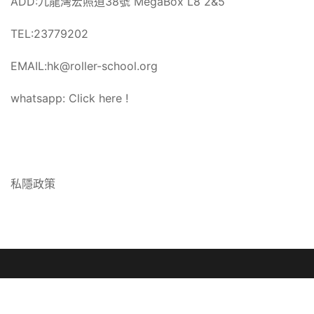
ADD:九龍灣宏照道38號 MegaBox L8 2&5
TEL:23779202
EMAIL:hk@roller-school.org
whatsapp:
Click here !
私隱政策