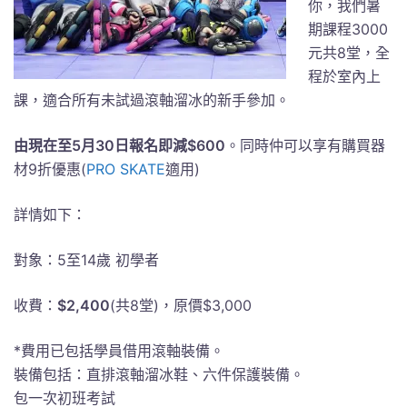
你，我們暑
期課程3000
元共8堂，全
程於室內上
課，適合所有未試過滾軸溜冰的新手參加。
由現在至5月30日報名即減$600
。同時仲可以享有購買器
材9折優惠(
PRO SKATE
適用)
詳情如下：
對象：5至14歲 初學者
收費：
$2,400
(共8堂)，原價$3,000
*費用已包括學員借用滾軸裝備。
裝備包括：直排滾軸溜冰鞋、六件保護裝備。
包一次初班考試