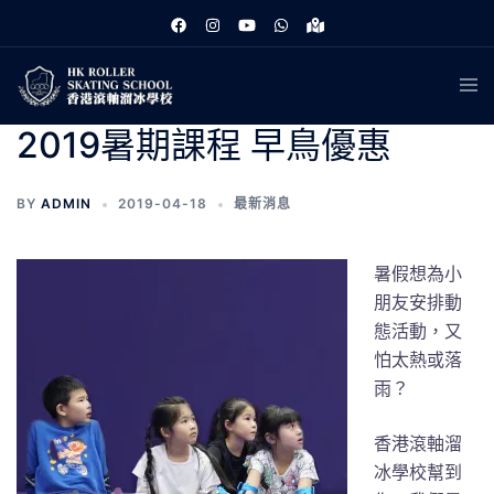
跳
至
主
Tog
要
men
內
2019暑期課程 早鳥優惠
容
BY
ADMIN
2019-04-18
最新消息
暑假想為小
朋友安排動
態活動，又
怕太熱或落
雨？
香港滾軸溜
冰學校幫到