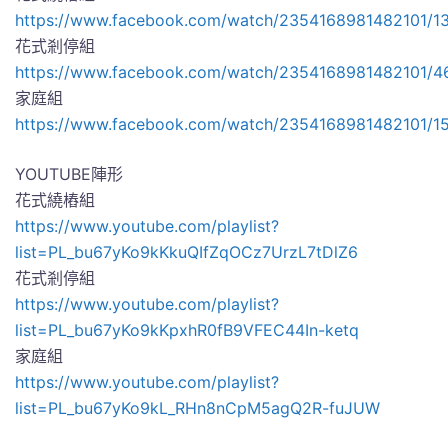
https://www.facebook.com/watch/2354168981482101/
花式剎停組
https://www.facebook.com/watch/2354168981482101/
家庭組
https://www.facebook.com/watch/2354168981482101/1
YOUTUBE陣形
花式繞樁組
https://www.youtube.com/playlist?
list=PL_bu67yKo9kKkuQIfZqOCz7UrzL7tDlZ6
花式剎停組
https://www.youtube.com/playlist?
list=PL_bu67yKo9kKpxhR0fB9VFEC44In-ketq
家庭組
https://www.youtube.com/playlist?
list=PL_bu67yKo9kL_RHn8nCpM5agQ2R-fuJUW