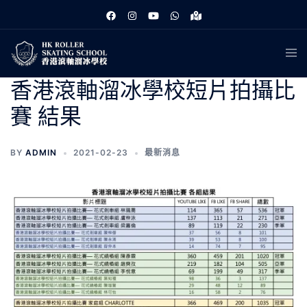
跳
至
主
Tog
要
men
內
香港滾軸溜冰學校短片拍攝比
容
賽 結果
BY
ADMIN
2021-02-23
最新消息