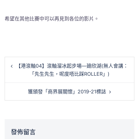
希望在其他比賽中可以再見到各位的影片。
文
【港滾軸04】滾軸溜冰起步場—廸欣湖(無人會講：
章
「先生先生，呢度唔比踩ROLLER」)
導
覽
獲頒發「商界展關懷」2019-21標誌
發佈留言