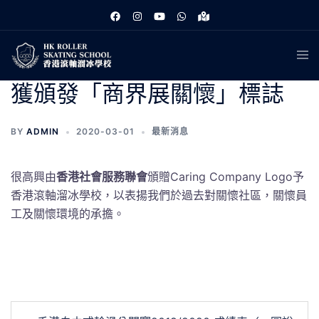
跳
至
主
Tog
要
men
內
獲頒發「商界展關懷」標誌
容
BY
ADMIN
2020-03-01
最新消息
很高興由
香港社會服務聯會
頒贈Caring Company Logo予
香港滾軸溜冰學校，以表揚我們於過去對關懷社區，關懷員
工及關懷環境的承擔。
文