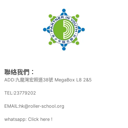
聯絡我們：
ADD:九龍灣宏照道38號 MegaBox L8 2&5
TEL:23779202
EMAIL:hk@roller-school.org
whatsapp:
Click here !